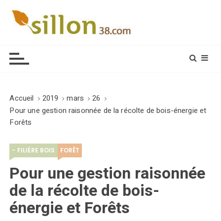
S
k
i
Le journal du monde rural
p
t
o
c
o
Accueil
2019
mars
26
n
Pour une gestion raisonnée de la récolte de bois-énergie et
t
Forêts
e
n
- FILIÈRE BOIS
FORÊT
t
Pour une gestion raisonnée
de la récolte de bois-
énergie et Forêts