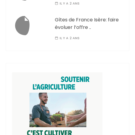
IL Y A 2 ANS
Gîtes de France Isère: faire
évoluer l’offre ..
IL Y A 2 ANS