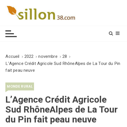
S
k
i
Le journal du monde rural
p
t
o
c
o
Accueil
2022
novembre
28
n
L’Agence Crédit Agricole Sud RhôneAlpes de La Tour du Pin
t
fait peau neuve
e
n
MONDE RURAL
t
L’Agence Crédit Agricole
Sud RhôneAlpes de La Tour
du Pin fait peau neuve