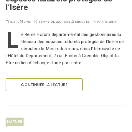
l’Isère
IL Y A 18 ANS
TEMPS DE LECTURE :
2 MINUTES
PAR
GILBERT
L
e 4ème Forum départemental des gestionnairesdu
Réseau des espaces naturels protégés de l’Isère se
déroulera le Mercredi 5 mars, dans l' hémicycle de
l’Hôtel du Département, 7 rue Fantin à Grenoble Objectifs :
Etre un lieu d’échange d’une part entre…
CONTINUER LA LECTURE
NATURE