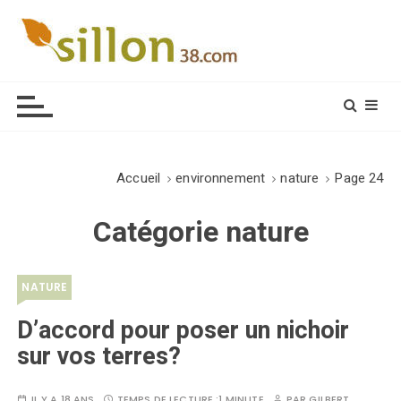
S
k
i
Le journal du monde rural
p
t
o
c
o
Accueil
environnement
nature
Page 24
n
t
Catégorie
nature
e
n
t
NATURE
D’accord pour poser un nichoir
sur vos terres?
IL Y A 18 ANS
TEMPS DE LECTURE :
1 MINUTE
PAR
GILBERT