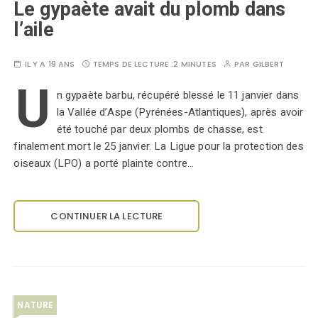
Le gypaète avait du plomb dans
l’aile
IL Y A 19 ANS
TEMPS DE LECTURE :
2 MINUTES
PAR
GILBERT
U
n gypaète barbu, récupéré blessé le 11 janvier dans
la Vallée d’Aspe (Pyrénées-Atlantiques), après avoir
été touché par deux plombs de chasse, est
finalement mort le 25 janvier. La Ligue pour la protection des
oiseaux (LPO) a porté plainte contre…
CONTINUER LA LECTURE
NATURE