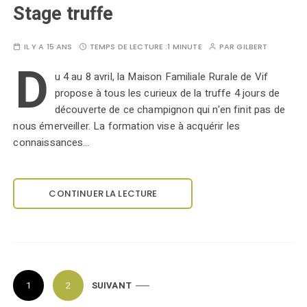
Stage truffe
IL Y A 15 ANS
TEMPS DE LECTURE :
1 MINUTE
PAR
GILBERT
D
u 4 au 8 avril, la Maison Familiale Rurale de Vif
propose à tous les curieux de la truffe 4 jours de
découverte de ce champignon qui n'en finit pas de
nous émerveiller. La formation vise à acquérir les
connaissances…
CONTINUER LA LECTURE
P
1
2
SUIVANT
a