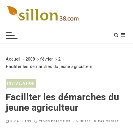
S
k
i
Le journal du monde rural
p
t
o
c
o
Accueil
2008
février
2
n
Faciliter les démarches du jeune agriculteur
t
e
INSTALLATION
n
t
Faciliter les démarches du
jeune agriculteur
IL Y A 19 ANS
TEMPS DE LECTURE :
3 MINUTES
PAR
GILBERT