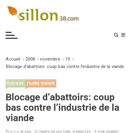
S
k
i
Le journal du monde rural
p
t
o
c
o
Accueil
2008
novembre
19
n
Blocage d’abattoirs: coup bas contre l’industrie de la viande
t
e
ÉLEVAGE
FILIÈRE VIANDE
n
t
Blocage d’abattoirs: coup
bas contre l’industrie de la
viande
IL Y A 18 ANS
TEMPS DE LECTURE :
4 MINUTES
PAR
GILBERT