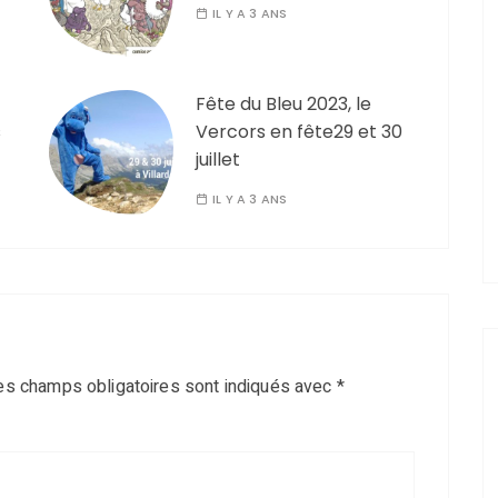
IL Y A 3 ANS
Fête du Bleu 2023, le
s
Vercors en fête29 et 30
juillet
IL Y A 3 ANS
es champs obligatoires sont indiqués avec
*