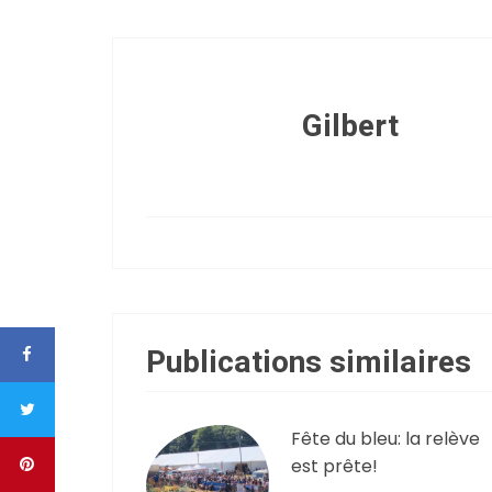
Gilbert
Publications similaires
Fête du bleu: la relève
est prête!