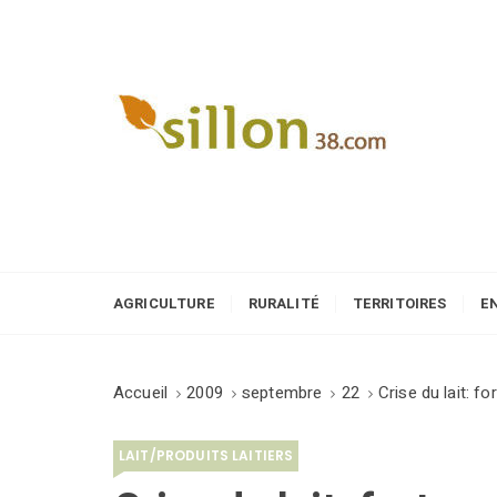
S
k
i
p
t
o
Le journal du monde rural
c
o
n
t
e
AGRICULTURE
RURALITÉ
TERRITOIRES
E
n
t
Accueil
2009
septembre
22
Crise du lait: fo
LAIT/PRODUITS LAITIERS