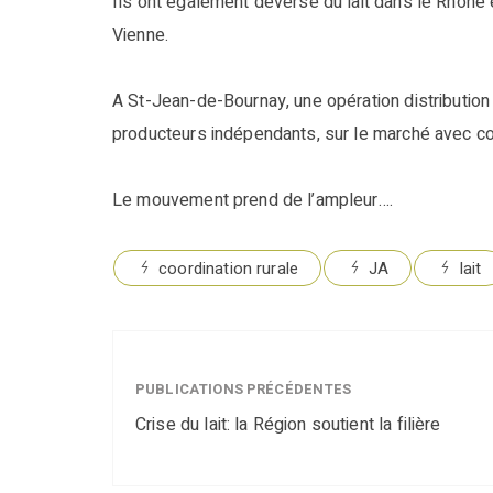
Ils ont également déversé du lait dans le Rhône
Vienne.
A St-Jean-de-Bournay, une opération distribution 
producteurs indépendants, sur le marché avec com
Le mouvement prend de l’ampleur….
coordination rurale
JA
lait
PUBLICATIONS PRÉCÉDENTES
Crise du lait: la Région soutient la filière