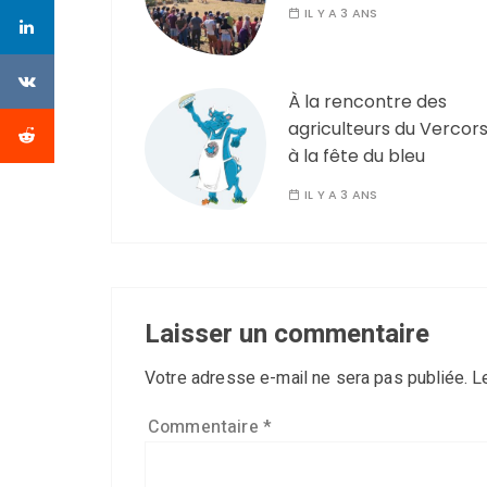
IL Y A 3 ANS
À la rencontre des
agriculteurs du Vercor
à la fête du bleu
IL Y A 3 ANS
Laisser un commentaire
Votre adresse e-mail ne sera pas publiée.
L
Commentaire
*