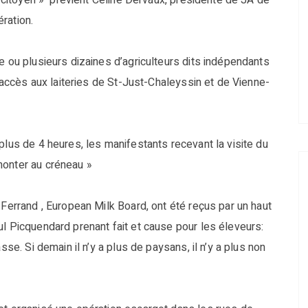
te citoyen » prévient Céline Dervaux, présidente de JA de
ration.
e ou plusieurs dizaines d’agriculteurs dits indépendants
s accès aux laiteries de St-Just-Chaleyssin et de Vienne-
plus de 4 heures, les manifestants recevant la visite du
monter au créneau »
 Ferrand , European Milk Board, ont été reçus par un haut
ul Picquendard prenant fait et cause pour les éleveurs:
sse. Si demain il n’y a plus de paysans, il n’y a plus non