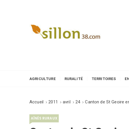
S
k
i
p
t
o
Le journal du monde rural
c
o
n
t
e
AGRICULTURE
RURALITÉ
TERRITOIRES
E
n
t
Accueil
2011
avril
24
Canton de St Geoire en
AÎNÉS RURAUX