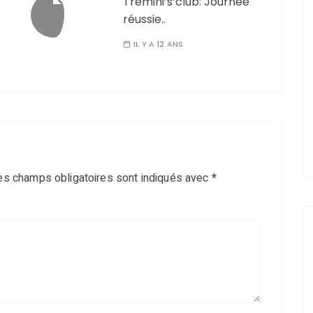
Trémini’s’club: Journée
réussie..
IL Y A 12 ANS
es champs obligatoires sont indiqués avec
*