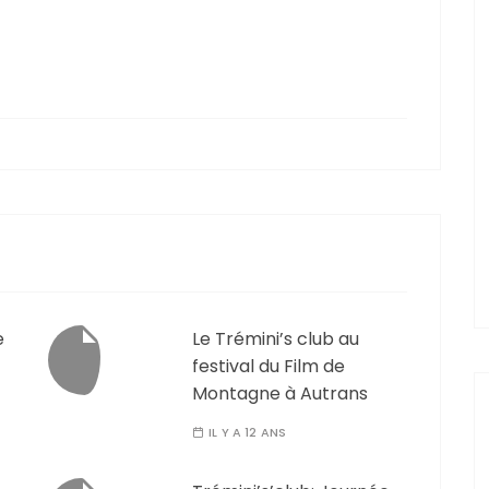
e
Le Trémini’s club au
festival du Film de
Montagne à Autrans
IL Y A 12 ANS