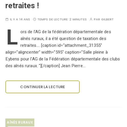
retraites !
IL Y A 14 ANS
TEMPS DE LECTURE :
2 MINUTES
PAR
GILBERT
L
ors de l'AG de la fédération départementale des
aînés ruraux, il a été question de taxation des
retraites.... [caption id="attachment_31355"
align="aligncenter" width="595" caption="Salle pleine à
Eybens pour l'AG de la Fédération départementale des clubs
des aînés ruraux. "][/caption] Jean Pierre…
CONTINUER LA LECTURE
AÎNÉS RURAUX