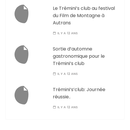
Le Trémini’s club au festival
du Film de Montagne à
Autrans
IL Y A 12 ANS
Sortie d’automne
gastronomique pour le
Trémini’s club
IL Y A 12 ANS
Trémini’s’club: Journée
réussie..
IL Y A 12 ANS