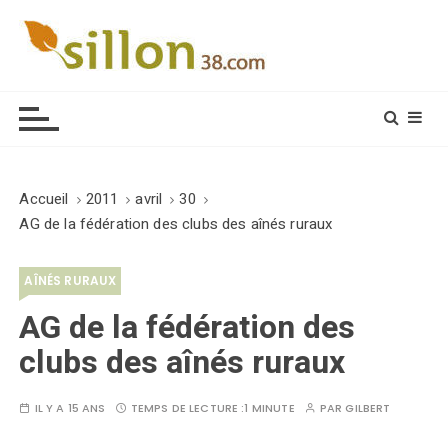
S
k
i
Le journal du monde rural
p
t
o
c
o
Accueil
2011
avril
30
n
AG de la fédération des clubs des aînés ruraux
t
e
AÎNÉS RURAUX
n
t
AG de la fédération des
clubs des aînés ruraux
IL Y A 15 ANS
TEMPS DE LECTURE :
1 MINUTE
PAR
GILBERT