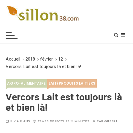
S
k
i
Le journal du monde rural
p
t
o
c
o
Accueil
2018
février
12
n
Vercors Lait est toujours là et bien là!
t
e
AGRO-ALIMENTAIRE
LAIT/PRODUITS LAITIERS
n
t
Vercors Lait est toujours là
et bien là!
IL Y A 8 ANS
TEMPS DE LECTURE :
3 MINUTES
PAR
GILBERT