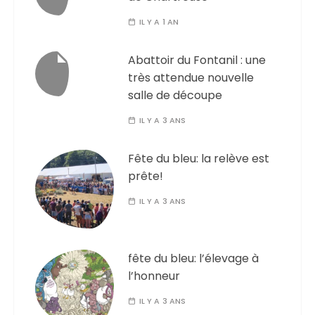
IL Y A 1 AN
Abattoir du Fontanil : une
très attendue nouvelle
salle de découpe
IL Y A 3 ANS
Fête du bleu: la relève est
prête!
IL Y A 3 ANS
fête du bleu: l’élevage à
l’honneur
IL Y A 3 ANS