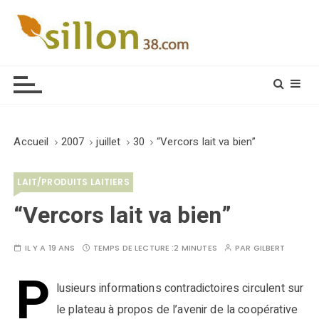
S
k
i
Le journal du monde rural
p
t
o
c
o
Accueil
2007
juillet
30
“Vercors lait va bien”
n
t
LAIT/PRODUITS LAITIERS
e
n
“Vercors lait va bien”
t
IL Y A 19 ANS
TEMPS DE LECTURE :
2 MINUTES
PAR
GILBERT
P
lusieurs informations contradictoires circulent sur
le plateau à propos de l’avenir de la coopérative