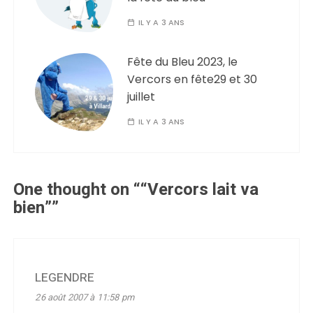
IL Y A 3 ANS
Fête du Bleu 2023, le
Vercors en fête29 et 30
juillet
IL Y A 3 ANS
One thought on “
“Vercors lait va
bien”
”
LEGENDRE
26 août 2007 à 11:58 pm