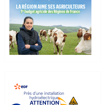
i
c
a
t
i
o
n
s