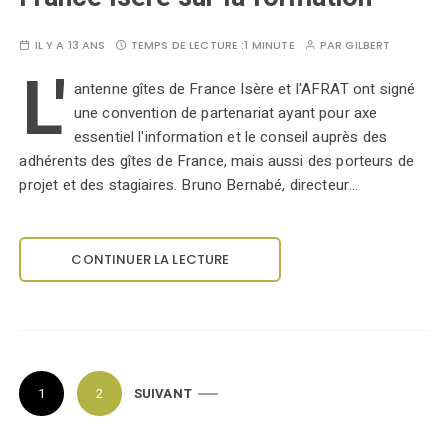
IL Y A 13 ANS
TEMPS DE LECTURE :
1 MINUTE
PAR
GILBERT
L'
antenne gîtes de France Isère et l'AFRAT ont signé
une convention de partenariat ayant pour axe
essentiel l'information et le conseil auprès des
adhérents des gîtes de France, mais aussi des porteurs de
projet et des stagiaires. Bruno Bernabé, directeur…
CONTINUER LA LECTURE
P
1
2
SUIVANT
a
g