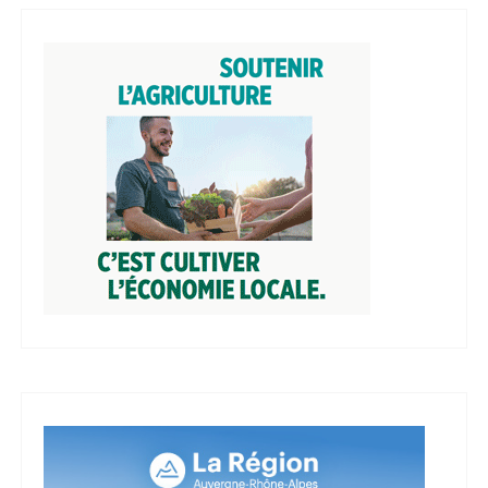
i
n
a
t
i
o
n
d
e
s
p
u
b
l