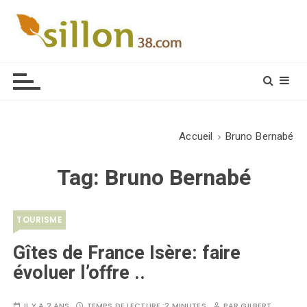
S
k
i
Le journal du monde rural
p
t
o
c
o
Accueil
Bruno Bernabé
n
t
Tag:
Bruno Bernabé
e
n
t
TOURISME
Gîtes de France Isère: faire
évoluer l’offre ..
IL Y A 2 ANS
TEMPS DE LECTURE :
2 MINUTES
PAR
GILBERT