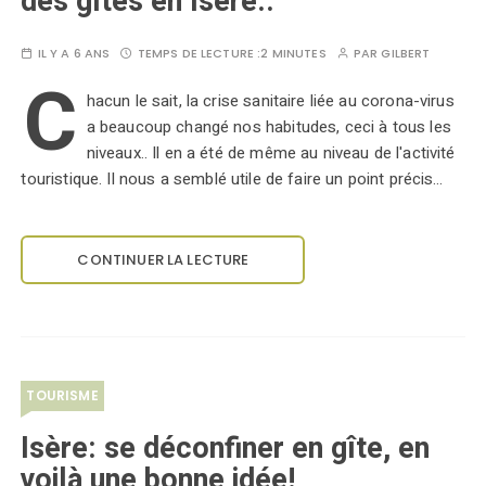
des gîtes en Isère..
IL Y A 6 ANS
TEMPS DE LECTURE :
2 MINUTES
PAR
GILBERT
C
hacun le sait, la crise sanitaire liée au corona-virus
a beaucoup changé nos habitudes, ceci à tous les
niveaux.. Il en a été de même au niveau de l'activité
touristique. Il nous a semblé utile de faire un point précis…
CONTINUER LA LECTURE
TOURISME
Isère: se déconfiner en gîte, en
voilà une bonne idée!